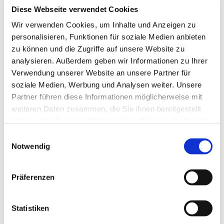
Blutdrucks durchführen, Immunsystem stärken,
Diese Webseite verwendet Cookies
Energien fließen lassen - freuen Sie sich auf eine
Wir verwenden Cookies, um Inhalte und Anzeigen zu
abwechslungsreiche Stunde in einer Gruppe
personalisieren, Funktionen für soziale Medien anbieten
Gleichgesinnter mit einer zertifizierten
zu können und die Zugriffe auf unsere Website zu
Bewegungstrainerin.
analysieren. Außerdem geben wir Informationen zu Ihrer
Jeden Donnerstag im Gemeindehaus unserer
Verwendung unserer Website an unsere Partner für
evangelischen Kirche von 9.30-10.30 Uhr.
soziale Medien, Werbung und Analysen weiter. Unsere
Partner führen diese Informationen möglicherweise mit
Derzeit sind leider keine Plätze mehr frei!
weiteren Daten zusammen, die Sie ihnen bereitgestellt
haben oder die sie im Rahmen Ihrer Nutzung der Dienste
gesammelt haben.
E
Notwendig
i
n
w
Präferenzen
i
l
l
Statistiken
i