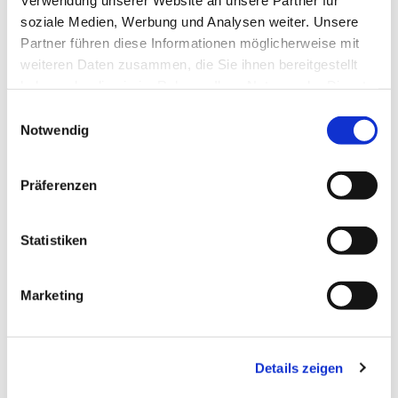
soziale Medien, Werbung und Analysen weiter. Unsere
Partner führen diese Informationen möglicherweise mit
weiteren Daten zusammen, die Sie ihnen bereitgestellt
haben oder die sie im Rahmen Ihrer Nutzung der Dienste
gesammelt haben.
E
Notwendig
i
n
w
Präferenzen
i
l
l
Statistiken
i
Dies könnte Sie auch interessieren
g
Marketing
u
n
g
Details zeigen
s
a