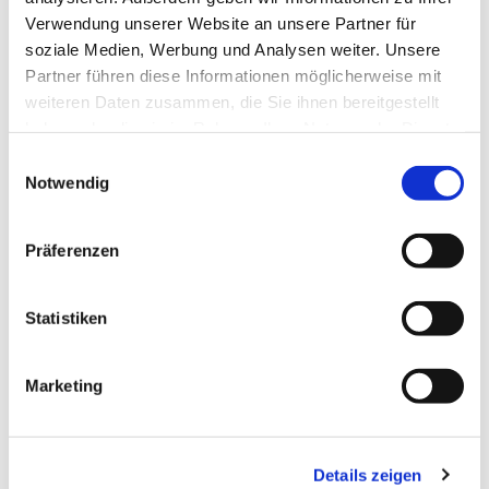
Verwendung unserer Website an unsere Partner für
soziale Medien, Werbung und Analysen weiter. Unsere
Partner führen diese Informationen möglicherweise mit
weiteren Daten zusammen, die Sie ihnen bereitgestellt
haben oder die sie im Rahmen Ihrer Nutzung der Dienste
gesammelt haben.
E
Notwendig
i
n
w
Präferenzen
i
l
l
Statistiken
i
g
Dies könnte Sie auch interessieren
Marketing
u
n
g
Details zeigen
s