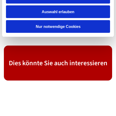
s
w
Auswahl erlauben
a
h
l
Nur notwendige Cookies
Dies könnte Sie auch interessieren