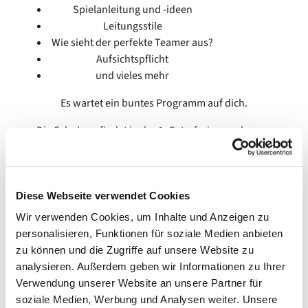
Spielanleitung und -ideen
Leitungsstile
Wie sieht der perfekte Teamer aus?
Aufsichtspflicht
und vieles mehr
Es wartet ein buntes Programm auf dich.
Die Schulung findet in der 1. Osterferienwoche von
Montag den 03.04 bis Donnerstag den 06.04 ganztägig
statt. Die genaue Uhrzeit wird dir noch rechtzeitig
mitgeteilt.
Diese Webseite verwendet Cookies
Kosten der Schulung liegt bei 25€, bring diese einfach am
Wir verwenden Cookies, um Inhalte und Anzeigen zu
ersten Tag der JuLeiCa mit.
personalisieren, Funktionen für soziale Medien anbieten
Zur Anmeldung geht es
hier.
zu können und die Zugriffe auf unsere Website zu
analysieren. Außerdem geben wir Informationen zu Ihrer
Den kompletten Flyer gibt es
hier.
Verwendung unserer Website an unsere Partner für
soziale Medien, Werbung und Analysen weiter. Unsere
Du hast noch weitere Fragen? Dann melde dich bei