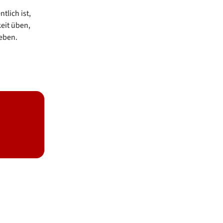
tlich ist,
eit üben,
geben.