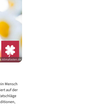
.klimafasten.de
 ein Mensch
ert auf der
Ratschläge
aditionen,