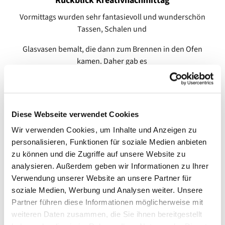
Rückblick Kreativnachmittag
Vormittags wurden sehr fantasievoll und wunderschön
Tassen, Schalen und
Glasvasen bemalt, die dann zum Brennen in den Ofen
kamen. Daher gab es
zum Mittagessen kalte Küche, Nudelsalat und
vegetarische Frikadellen.
Nach dem Essen wurden noch fleißig Untersetzer bemalt
Diese Webseite verwendet Cookies
und Blumen gebastelt.
Wir verwenden Cookies, um Inhalte und Anzeigen zu
personalisieren, Funktionen für soziale Medien anbieten
Außerdem hatten die Kinder noch Gelegenheit mit jeder
zu können und die Zugriffe auf unsere Website zu
Menge
analysieren. Außerdem geben wir Informationen zu Ihrer
Kapla-Steinen gemeinsam eine Stadt zu bauen. Das war
Verwendung unserer Website an unsere Partner für
ein großes Highlight
soziale Medien, Werbung und Analysen weiter. Unsere
Partner führen diese Informationen möglicherweise mit
und schon war der Tag zu Ende.
weiteren Daten zusammen, die Sie ihnen bereitgestellt