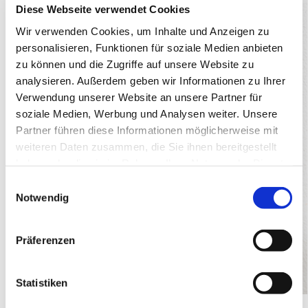
Diese Webseite verwendet Cookies
Wir verwenden Cookies, um Inhalte und Anzeigen zu
personalisieren, Funktionen für soziale Medien anbieten
zu können und die Zugriffe auf unsere Website zu
analysieren. Außerdem geben wir Informationen zu Ihrer
Verwendung unserer Website an unsere Partner für
soziale Medien, Werbung und Analysen weiter. Unsere
Partner führen diese Informationen möglicherweise mit
weiteren Daten zusammen, die Sie ihnen bereitgestellt
haben oder die sie im Rahmen Ihrer Nutzung der Dienste
gesammelt haben.
E
Notwendig
i
n
w
Präferenzen
i
l
l
Statistiken
i