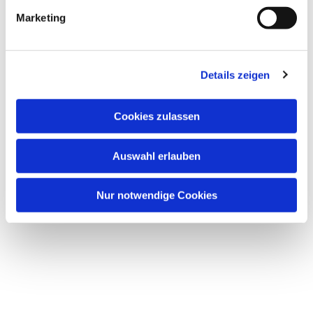
g
Marketing
u
n
g
Details zeigen
s
a
Dies könnte Sie auch interessieren
u
Cookies zulassen
s
w
Auswahl erlauben
a
h
l
Nur notwendige Cookies