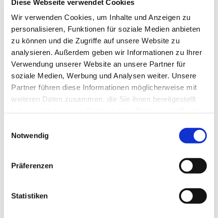
Diese Webseite verwendet Cookies
Wir verwenden Cookies, um Inhalte und Anzeigen zu
personalisieren, Funktionen für soziale Medien anbieten
zu können und die Zugriffe auf unsere Website zu
analysieren. Außerdem geben wir Informationen zu Ihrer
Verwendung unserer Website an unsere Partner für
soziale Medien, Werbung und Analysen weiter. Unsere
Partner führen diese Informationen möglicherweise mit
weiteren Daten zusammen, die Sie ihnen bereitgestellt
haben oder die sie im Rahmen Ihrer Nutzung der Dienste
gesammelt haben.
E
Notwendig
i
n
w
Präferenzen
i
l
l
Statistiken
i