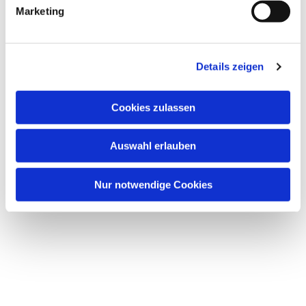
g
Marketing
u
n
g
Details zeigen
s
Dies könnte Sie auch interessieren
a
u
Cookies zulassen
s
w
Auswahl erlauben
a
h
l
Nur notwendige Cookies