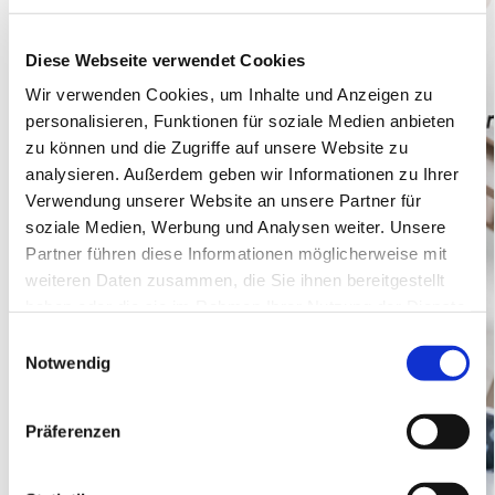
Diese Webseite verwendet Cookies
Wir verwenden Cookies, um Inhalte und Anzeigen zu
personalisieren, Funktionen für soziale Medien anbieten
zu können und die Zugriffe auf unsere Website zu
analysieren. Außerdem geben wir Informationen zu Ihrer
Verwendung unserer Website an unsere Partner für
soziale Medien, Werbung und Analysen weiter. Unsere
Partner führen diese Informationen möglicherweise mit
weiteren Daten zusammen, die Sie ihnen bereitgestellt
haben oder die sie im Rahmen Ihrer Nutzung der Dienste
gesammelt haben.
E
Notwendig
i
n
w
Präferenzen
i
l