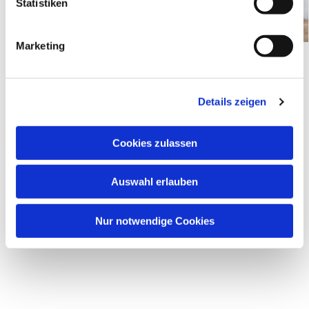
l
Statistiken
i
g
Marketing
u
n
g
Details zeigen
s
a
u
Cookies zulassen
s
Dies könnte Sie auch interessieren
w
Auswahl erlauben
a
h
l
Nur notwendige Cookies