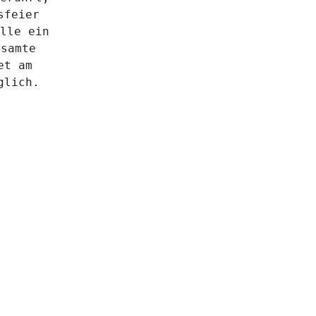
feier 
lle ein 
samte 
t am 
glich.