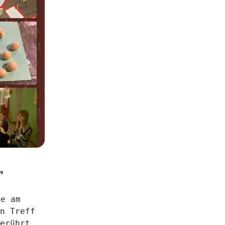
"
n Treff 
erührt, 