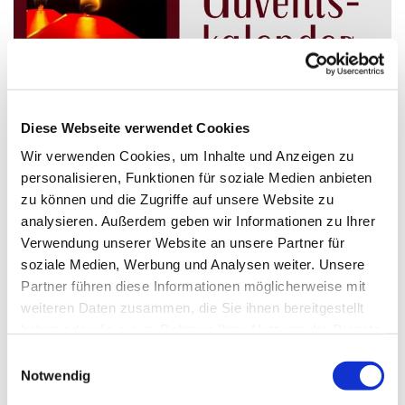
Diese Webseite verwendet Cookies
Wir verwenden Cookies, um Inhalte und Anzeigen zu
personalisieren, Funktionen für soziale Medien anbieten
20. Dezember
zu können und die Zugriffe auf unsere Website zu
Unser 20. Türchen.....diesmal
hier
analysieren. Außerdem geben wir Informationen zu Ihrer
Verwendung unserer Website an unsere Partner für
soziale Medien, Werbung und Analysen weiter. Unsere
Partner führen diese Informationen möglicherweise mit
weiteren Daten zusammen, die Sie ihnen bereitgestellt
haben oder die sie im Rahmen Ihrer Nutzung der Dienste
gesammelt haben.
E
Dies könnte Sie auch interessieren
Notwendig
i
n