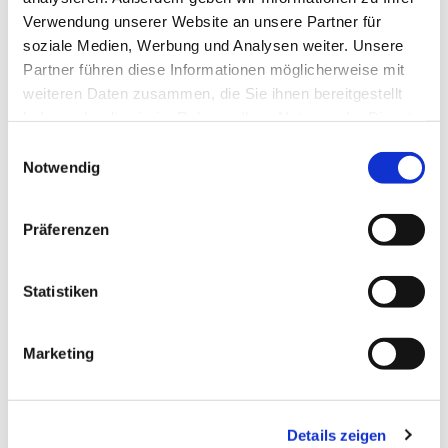
Verwendung unserer Website an unsere Partner für
soziale Medien, Werbung und Analysen weiter. Unsere
Partner führen diese Informationen möglicherweise mit
weiteren Daten zusammen, die Sie ihnen bereitgestellt
haben oder die sie im Rahmen Ihrer Nutzung der Dienste
gesammelt haben.
E
Notwendig
i
n
w
Präferenzen
i
l
l
Statistiken
i
g
Dies könnte Sie auch interessieren
Marketing
u
n
g
Details zeigen
s