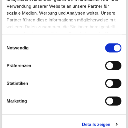
Verwendung unserer Website an unsere Partner für
soziale Medien, Werbung und Analysen weiter. Unsere
Partner führen diese Informationen möglicherweise mit
weiteren Daten zusammen, die Sie ihnen bereitgestellt
haben oder die sie im Rahmen Ihrer Nutzung der Dienste
gesammelt haben.
E
Notwendig
i
n
w
Präferenzen
i
l
l
Statistiken
i
g
Dies könnte Sie auch interessieren
Marketing
u
n
g
Details zeigen
s