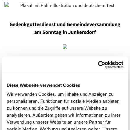
Gedenkgottesdienst und Gemeindeversammlung
am Sonntag in Junkersdorf
Am Sonntag, den 9. November um 11:00 Uhr laden wir
herzlich zum Gedenkgottesdienst in der Kirche in
Diese Webseite verwendet Cookies
Junkersdorf ein.
Wir verwenden Cookies, um Inhalte und Anzeigen zu
Der Gottesdienst wird von allen Pfarrerinnen unserer
personalisieren, Funktionen für soziale Medien anbieten
drei Gemeinden gemeinsam gestaltet. Im Anschluss an
zu können und die Zugriffe auf unsere Website zu
den Gottesdienst findet die
Gemeindeversammlung
statt.
analysieren. Außerdem geben wir Informationen zu Ihrer
Dort wird ein besonders spannender Moment auf uns
Verwendung unserer Website an unsere Partner für
warten:
Der neue Name unserer fusionierten Gemeinden
soziale Medien, Werbung und Analysen weiter. Unsere