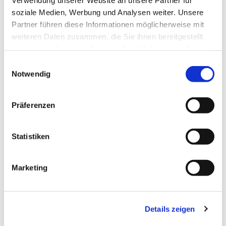
soziale Medien, Werbung und Analysen weiter. Unsere
Partner führen diese Informationen möglicherweise mit
weiteren Daten zusammen, die Sie ihnen bereitgestellt
haben oder die sie im Rahmen Ihrer Nutzung der Dienste
gesammelt haben.
E
Notwendig
i
n
w
Präferenzen
i
l
l
Statistiken
i
Dies könnte Sie auch interessieren
g
Marketing
u
n
g
Details zeigen
s
a