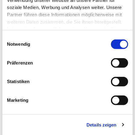
soziale Medien, Werbung und Analysen weiter. Unsere
Partner führen diese Informationen möglicherweise mit
weiteren Daten zusammen, die Sie ihnen bereitgestellt
haben oder die sie im Rahmen Ihrer Nutzung der Dienste
gesammelt haben.
E
Notwendig
i
n
w
Präferenzen
i
l
l
Statistiken
i
Dies könnte Sie auch interessieren
g
Marketing
u
n
g
Details zeigen
s
a