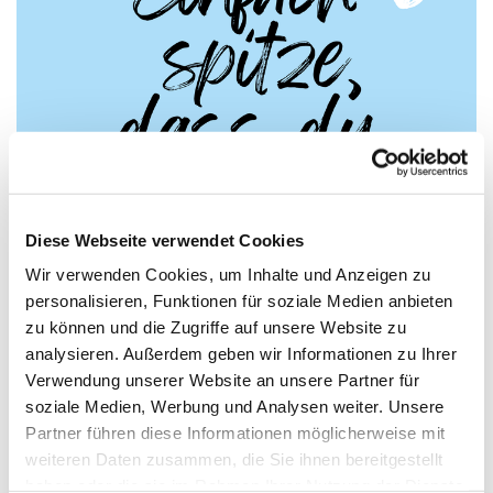
Diese Webseite verwendet Cookies
Wir verwenden Cookies, um Inhalte und Anzeigen zu
Kindergottesdienste, 1. Hälfte 2026
personalisieren, Funktionen für soziale Medien anbieten
Die Kindergottesdienste finden abwechselnd in den
zu können und die Zugriffe auf unsere Website zu
Gemeinden Weiden/Lövenich, Junkersdorf und
analysieren. Außerdem geben wir Informationen zu Ihrer
Braunsfeld statt.
Verwendung unserer Website an unsere Partner für
soziale Medien, Werbung und Analysen weiter. Unsere
Hier
findest du alle Kindergottesdienste bis zu den
Partner führen diese Informationen möglicherweise mit
Sommerferien.
weiteren Daten zusammen, die Sie ihnen bereitgestellt
haben oder die sie im Rahmen Ihrer Nutzung der Dienste