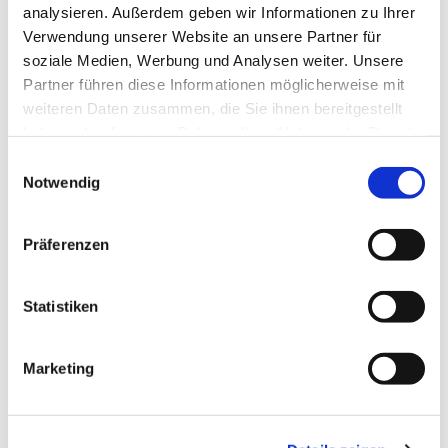
analysieren. Außerdem geben wir Informationen zu Ihrer
Verwendung unserer Website an unsere Partner für
soziale Medien, Werbung und Analysen weiter. Unsere
Partner führen diese Informationen möglicherweise mit
weiteren Daten zusammen, die Sie ihnen bereitgestellt
haben oder die sie im Rahmen Ihrer Nutzung der Dienste
gesammelt haben.
E
Notwendig
i
n
w
Präferenzen
i
l
l
Statistiken
i
g
Marketing
u
n
g