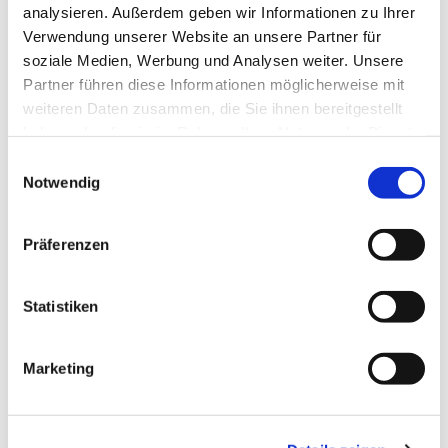
analysieren. Außerdem geben wir Informationen zu Ihrer
Verwendung unserer Website an unsere Partner für
soziale Medien, Werbung und Analysen weiter. Unsere
Partner führen diese Informationen möglicherweise mit
weiteren Daten zusammen, die Sie ihnen bereitgestellt
haben oder die sie im Rahmen Ihrer Nutzung der Dienste
gesammelt haben.
E
Notwendig
i
n
w
Präferenzen
i
l
l
Statistiken
i
g
Marketing
u
n
g