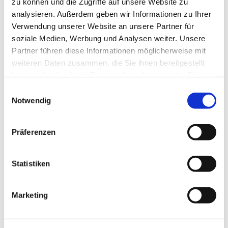
zu können und die Zugriffe auf unsere Website zu
analysieren. Außerdem geben wir Informationen zu Ihrer
Verwendung unserer Website an unsere Partner für
soziale Medien, Werbung und Analysen weiter. Unsere
Partner führen diese Informationen möglicherweise mit
weiteren Daten zusammen, die Sie ihnen bereitgestellt
haben oder die sie im Rahmen Ihrer Nutzung der Dienste
gesammelt haben.
E
Notwendig
i
n
w
Präferenzen
i
l
l
Statistiken
i
g
Marketing
u
n
g