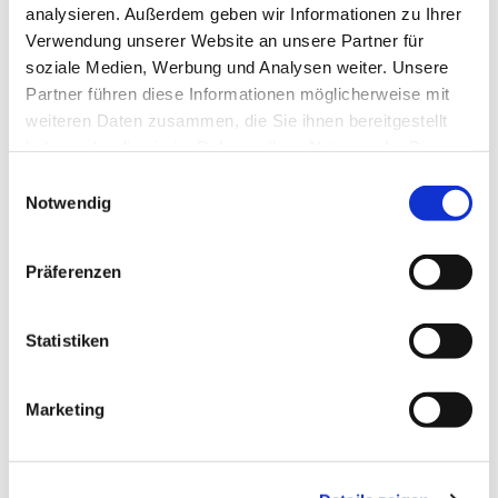
analysieren. Außerdem geben wir Informationen zu Ihrer
Verwendung unserer Website an unsere Partner für
soziale Medien, Werbung und Analysen weiter. Unsere
Partner führen diese Informationen möglicherweise mit
weiteren Daten zusammen, die Sie ihnen bereitgestellt
haben oder die sie im Rahmen Ihrer Nutzung der Dienste
gesammelt haben.
E
Notwendig
i
n
w
Präferenzen
i
l
l
Statistiken
i
g
Marketing
u
n
g