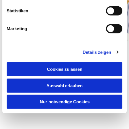
l
l
Statistiken
i
g
Marketing
u
n
g
Details zeigen
s
a
u
Cookies zulassen
s
w
Dies könnte Sie auch interessieren
Auswahl erlauben
a
h
l
Nur notwendige Cookies