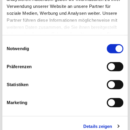
Verwendung unserer Website an unsere Partner für
soziale Medien, Werbung und Analysen weiter. Unsere
Partner führen diese Informationen möglicherweise mit
weiteren Daten zusammen, die Sie ihnen bereitgestellt
haben oder die sie im Rahmen Ihrer Nutzung der Dienste
gesammelt haben.
E
Notwendig
i
n
w
Präferenzen
i
l
l
Statistiken
i
g
Dies könnte Sie auch interessieren
Marketing
u
n
g
Details zeigen
s