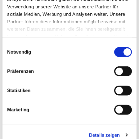
Verwendung unserer Website an unsere Partner für
soziale Medien, Werbung und Analysen weiter. Unsere
Partner führen diese Informationen möglicherweise mit
weiteren Daten zusammen, die Sie ihnen bereitgestellt
haben oder die sie im Rahmen Ihrer Nutzung der Dienste
gesammelt haben.
E
Notwendig
i
n
w
Präferenzen
i
l
l
Statistiken
i
g
Dies könnte Sie auch interessieren
Marketing
u
n
g
Details zeigen
s