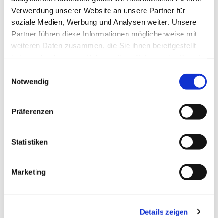
Verwendung unserer Website an unsere Partner für
soziale Medien, Werbung und Analysen weiter. Unsere
Partner führen diese Informationen möglicherweise mit
weiteren Daten zusammen, die Sie ihnen bereitgestellt
haben oder die sie im Rahmen Ihrer Nutzung der Dienste
gesammelt haben.
E
Notwendig
i
n
w
Präferenzen
i
l
l
Statistiken
i
g
Dies könnte Sie auch interessieren
Marketing
u
n
g
Details zeigen
s