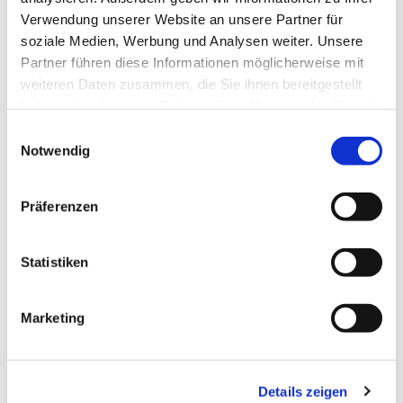
Verwendung unserer Website an unsere Partner für
soziale Medien, Werbung und Analysen weiter. Unsere
Partner führen diese Informationen möglicherweise mit
weiteren Daten zusammen, die Sie ihnen bereitgestellt
haben oder die sie im Rahmen Ihrer Nutzung der Dienste
gesammelt haben.
E
Notwendig
i
n
w
Präferenzen
i
l
l
Statistiken
i
g
Dies könnte Sie auch interessieren
Marketing
u
n
g
Details zeigen
s