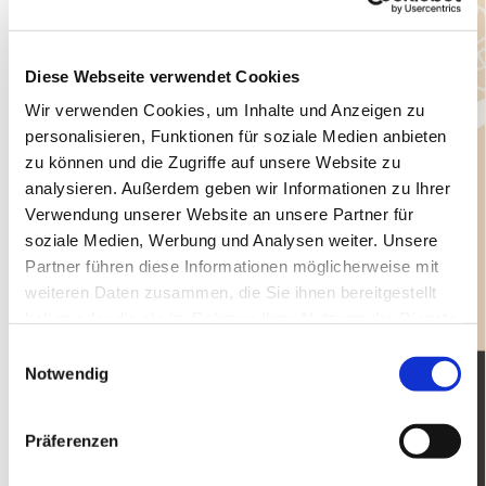
Diese Webseite verwendet Cookies
Wir verwenden Cookies, um Inhalte und Anzeigen zu
personalisieren, Funktionen für soziale Medien anbieten
zu können und die Zugriffe auf unsere Website zu
analysieren. Außerdem geben wir Informationen zu Ihrer
Verwendung unserer Website an unsere Partner für
soziale Medien, Werbung und Analysen weiter. Unsere
Partner führen diese Informationen möglicherweise mit
weiteren Daten zusammen, die Sie ihnen bereitgestellt
haben oder die sie im Rahmen Ihrer Nutzung der Dienste
gesammelt haben.
E
Notwendig
i
n
w
Präferenzen
i
l