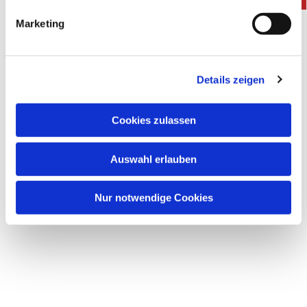
g
Marketing
u
n
g
Details zeigen
s
a
Dies könnte Sie auch interessieren
u
Cookies zulassen
s
w
Auswahl erlauben
a
h
l
Nur notwendige Cookies