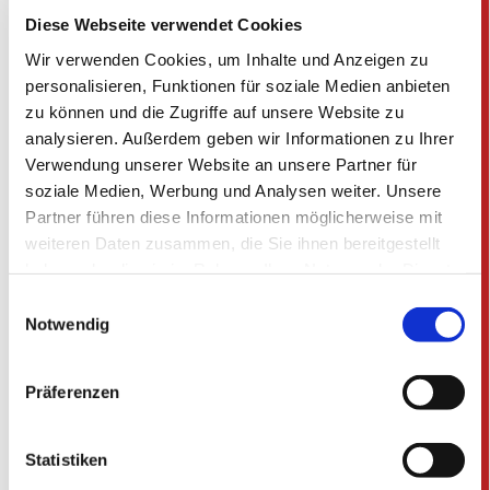
Diese Webseite verwendet Cookies
Wir verwenden Cookies, um Inhalte und Anzeigen zu
personalisieren, Funktionen für soziale Medien anbieten
zu können und die Zugriffe auf unsere Website zu
analysieren. Außerdem geben wir Informationen zu Ihrer
Verwendung unserer Website an unsere Partner für
soziale Medien, Werbung und Analysen weiter. Unsere
Partner führen diese Informationen möglicherweise mit
weiteren Daten zusammen, die Sie ihnen bereitgestellt
haben oder die sie im Rahmen Ihrer Nutzung der Dienste
gesammelt haben.
E
Notwendig
i
n
w
Präferenzen
i
l
l
Statistiken
i