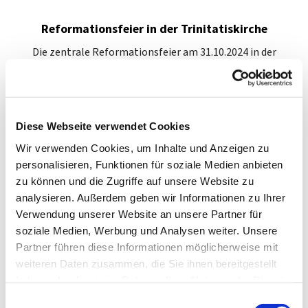
Reformationsfeier in der Trinitatiskirche
Die zentrale Reformationsfeier am 31.10.2024 in der
Trinitatiskirche geht in diesem Jahr der Frage nach:
"Was ist wahr?" Fake-News sind mittlerweile
weitverbreitet und die Künstliche Intelligenz (KI)
übernimmt immer mehr Arbeitsbereiche. Im
Diese Webseite verwendet Cookies
Gottesdienst zur Reformationsfeier 2024 am
Wir verwenden Cookies, um Inhalte und Anzeigen zu
Donnerstag, 31. Oktober, 18 Uhr, in der Trinitatiskirche,
personalisieren, Funktionen für soziale Medien anbieten
Filzengraben 4, geht dieser Frage Christina Brudereck in
zu können und die Zugriffe auf unsere Website zu
ihrer Predigt nach.
analysieren. Außerdem geben wir Informationen zu Ihrer
Mehr zu dem Programm finden Sie
hier
Verwendung unserer Website an unsere Partner für
soziale Medien, Werbung und Analysen weiter. Unsere
Partner führen diese Informationen möglicherweise mit
weiteren Daten zusammen, die Sie ihnen bereitgestellt
haben oder die sie im Rahmen Ihrer Nutzung der Dienste
gesammelt haben.
E