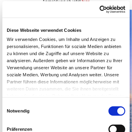
Anmeldung ab jetzt
hier
Diese Webseite verwendet Cookies
Wir verwenden Cookies, um Inhalte und Anzeigen zu
personalisieren, Funktionen für soziale Medien anbieten
zu können und die Zugriffe auf unsere Website zu
analysieren. Außerdem geben wir Informationen zu Ihrer
Verwendung unserer Website an unsere Partner für
soziale Medien, Werbung und Analysen weiter. Unsere
Partner führen diese Informationen möglicherweise mit
weiteren Daten zusammen, die Sie ihnen bereitgestellt
haben oder die sie im Rahmen Ihrer Nutzung der Dienste
gesammelt haben.
E
Notwendig
i
n
w
Präferenzen