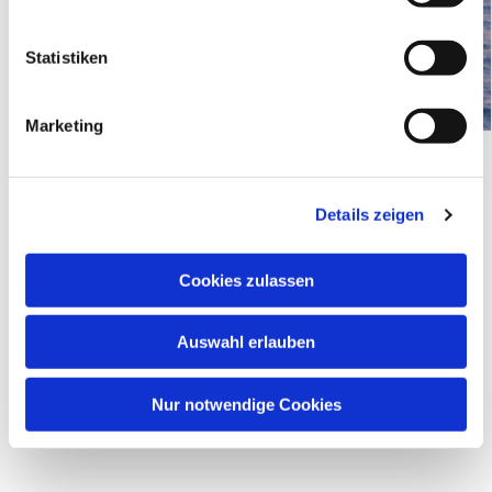
i
l
l
Statistiken
i
g
Marketing
u
n
g
Details zeigen
s
a
u
Cookies zulassen
s
w
Auswahl erlauben
a
Dies könnte Sie auch interessieren
h
l
Nur notwendige Cookies