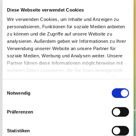
Diese Webseite verwendet Cookies
Wir verwenden Cookies, um Inhalte und Anzeigen zu
personalisieren, Funktionen für soziale Medien anbieten
zu können und die Zugriffe auf unsere Website zu
analysieren. Außerdem geben wir Informationen zu Ihrer
Verwendung unserer Website an unsere Partner für
soziale Medien, Werbung und Analysen weiter. Unsere
Partner führen diese Informationen möglicherweise mit
weiteren Daten zusammen, die Sie ihnen bereitgestellt
haben oder die sie im Rahmen Ihrer Nutzung der Dienste
gesammelt haben.
E
Notwendig
i
n
w
Präferenzen
i
l
l
Statistiken