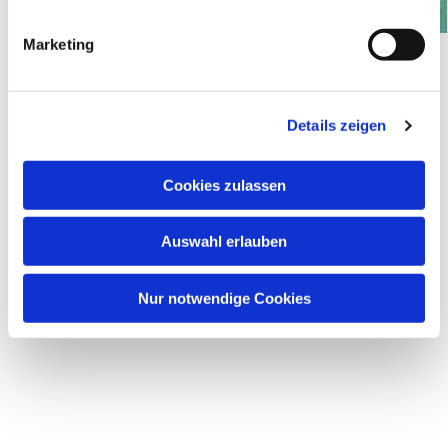
i
g
Marketing
u
n
g
Details zeigen
s
a
u
Dies könnte Sie auch interessieren
Cookies zulassen
s
w
Auswahl erlauben
a
h
l
Nur notwendige Cookies