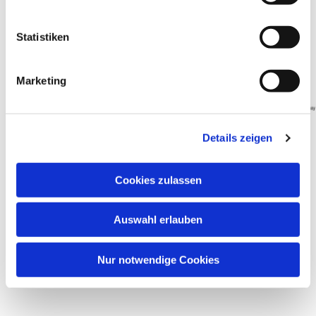
i
l
l
Statistiken
i
g
Marketing
u
n
g
Details zeigen
s
a
u
Cookies zulassen
s
w
Auswahl erlauben
a
Dies könnte Sie auch interessieren
h
l
Nur notwendige Cookies