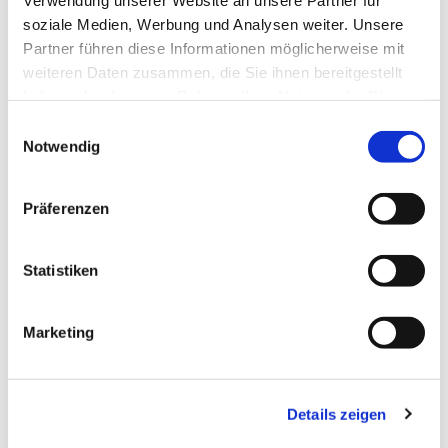
soziale Medien, Werbung und Analysen weiter. Unsere
Partner führen diese Informationen möglicherweise mit
weiteren Daten zusammen, die Sie ihnen bereitgestellt
haben oder die sie im Rahmen Ihrer Nutzung der Dienste
gesammelt haben.
E
Notwendig
i
n
w
Präferenzen
i
l
l
Statistiken
i
Dies könnte Sie auch interessieren
g
Marketing
u
n
g
Details zeigen
s
a