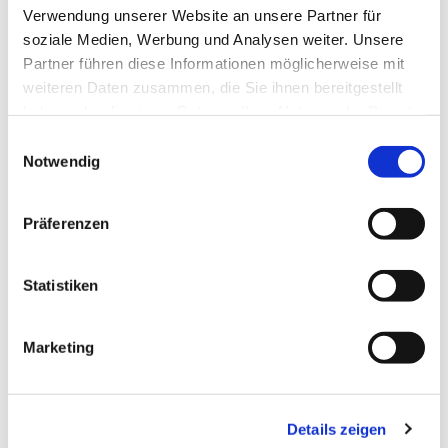
Verwendung unserer Website an unsere Partner für
soziale Medien, Werbung und Analysen weiter. Unsere
Partner führen diese Informationen möglicherweise mit
weiteren Daten zusammen, die Sie ihnen bereitgestellt
haben oder die sie im Rahmen Ihrer Nutzung der Dienste
gesammelt haben.
E
Notwendig
i
n
w
Präferenzen
i
l
l
Statistiken
i
g
Dies könnte Sie auch interessieren
Marketing
u
n
g
Details zeigen
s