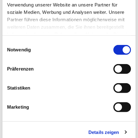
Verwendung unserer Website an unsere Partner für
soziale Medien, Werbung und Analysen weiter. Unsere
Partner führen diese Informationen möglicherweise mit
weiteren Daten zusammen, die Sie ihnen bereitgestellt
haben oder die sie im Rahmen Ihrer Nutzung der Dienste
gesammelt haben.
E
Notwendig
i
n
w
Präferenzen
i
l
l
Statistiken
i
g
Dies könnte Sie auch interessieren
Marketing
u
n
g
Details zeigen
s