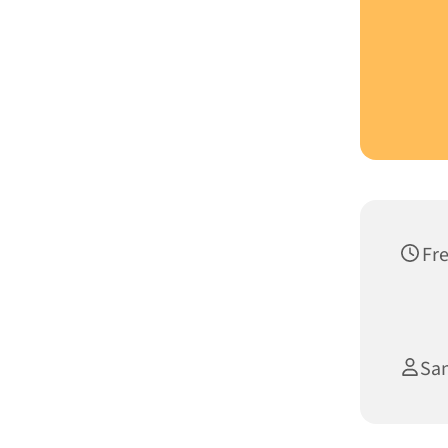
Fre
San