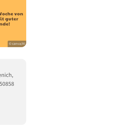
© canva/AI
enich,
 50858