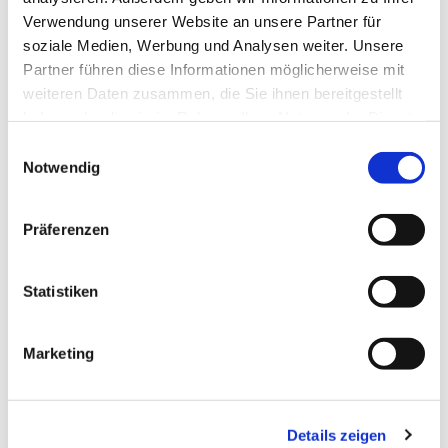
Verwendung unserer Website an unsere Partner für
soziale Medien, Werbung und Analysen weiter. Unsere
Partner führen diese Informationen möglicherweise mit
weiteren Daten zusammen, die Sie ihnen bereitgestellt
haben oder die sie im Rahmen Ihrer Nutzung der Dienste
gesammelt haben.
E
Notwendig
i
n
w
Präferenzen
i
l
l
Statistiken
i
g
Dies könnte Sie auch interessieren
Marketing
u
n
g
Details zeigen
s