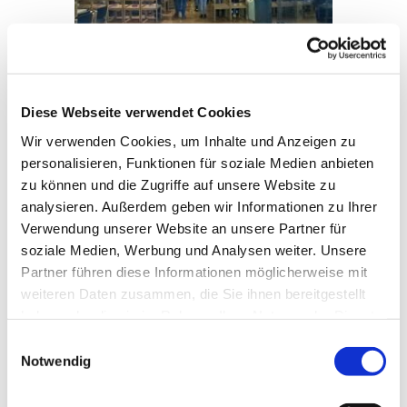
Diese Webseite verwendet Cookies
Wir verwenden Cookies, um Inhalte und Anzeigen zu
personalisieren, Funktionen für soziale Medien anbieten
zu können und die Zugriffe auf unsere Website zu
analysieren. Außerdem geben wir Informationen zu Ihrer
Verwendung unserer Website an unsere Partner für
soziale Medien, Werbung und Analysen weiter. Unsere
Partner führen diese Informationen möglicherweise mit
weiteren Daten zusammen, die Sie ihnen bereitgestellt
haben oder die sie im Rahmen Ihrer Nutzung der Dienste
gesammelt haben.
E
Notwendig
i
n